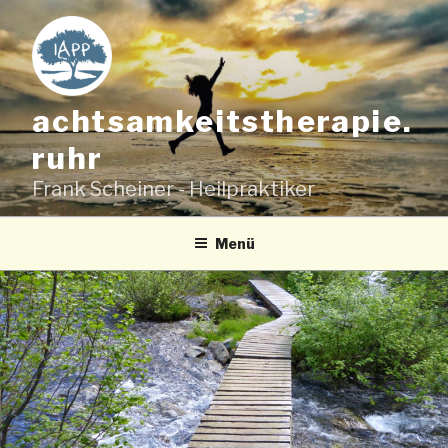
Zum
Inhalt
springen
achtsamkeitstherapie.
ruhr
Frank Scheiner - Heilpraktiker
Menü