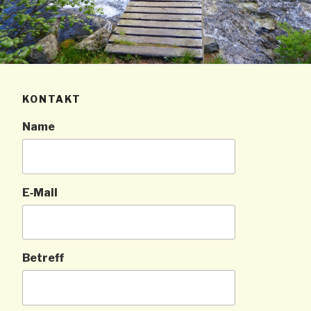
KON­TAKT
Name
E‑Mail
Betreff