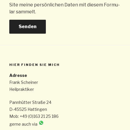
Site mei­ne per­sön­li­chen Daten mit die­sem For­mu­
lar sammelt.
Senden
HIER FIN­DEN SIE MICH
Adres­se
Frank Scheiner
Heilpraktiker
Pann­hüt­ter Stra­ße 24
D‑45525 Hattingen
Mob: +49 (0)163 21 25 186
ger­ne auch via